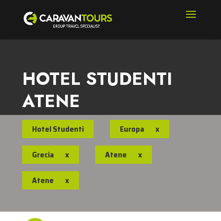
HOTEL STUDENTI
ATENE
Hotel Studenti
Europa
x
Grecia
x
Atene
x
Atene
x