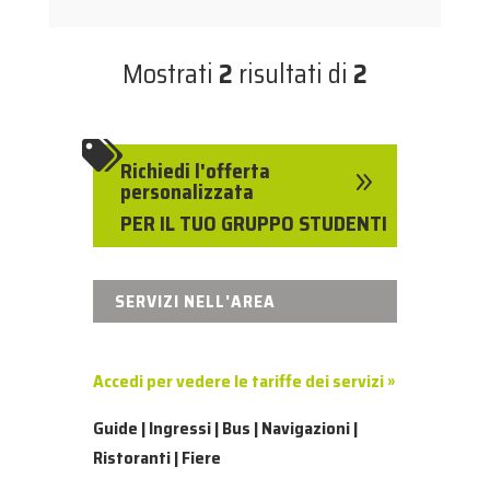
Mostrati
2
risultati di
2

Richiedi l'offerta
9
personalizzata
PER IL TUO GRUPPO STUDENTI
SERVIZI NELL'AREA
Accedi per vedere le tariffe dei servizi »
Guide | Ingressi | Bus | Navigazioni |
Ristoranti | Fiere