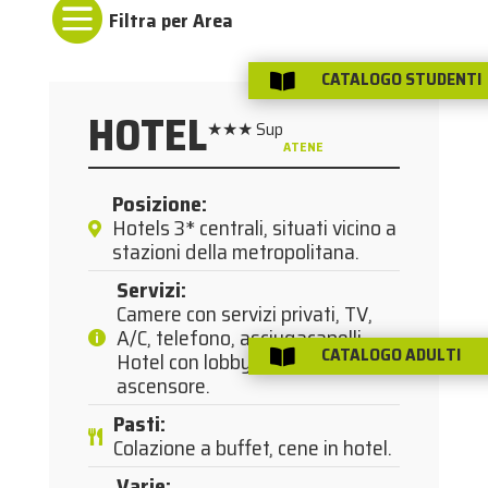

CATALOGO STUDENTI

HOTEL
★★★
Sup
ATENE
Posizione
:
Hotels 3* centrali, situati vicino a
stazioni della metropolitana.
Servizi
:
Camere con servizi privati, TV,
A/C, telefono, asciugacapelli.
CATALOGO ADULTI
Hotel con lobby, bar e ristorante,

ascensore.
Pasti
:
Colazione a buffet, cene in hotel.
Varie
: