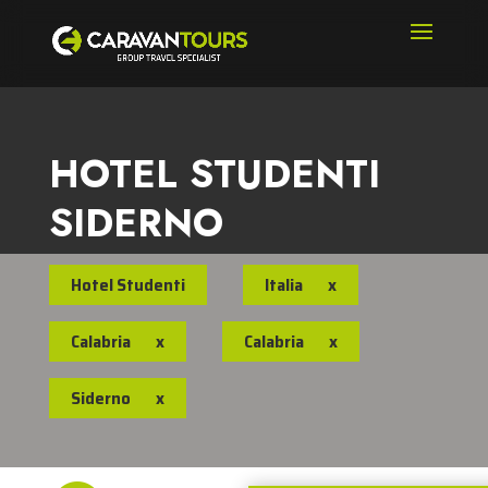
HOTEL STUDENTI
SIDERNO
Hotel Studenti
Italia
x
Calabria
x
Calabria
x
Siderno
x