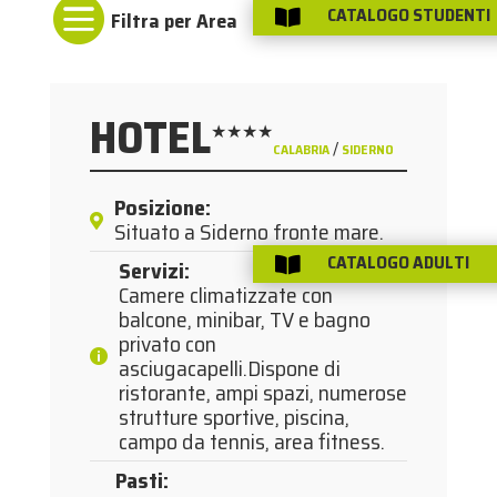

CATALOGO STUDENTI

HOTEL
★★★★
/
CALABRIA
SIDERNO
Posizione
:
Situato a Siderno fronte mare.
CATALOGO ADULTI
Servizi
:

Camere climatizzate con
balcone, minibar, TV e bagno
privato con
asciugacapelli.Dispone di
ristorante, ampi spazi, numerose
strutture sportive, piscina,
campo da tennis, area fitness.
Pasti
: