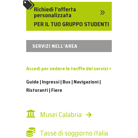

Richiedi l'offerta
9
personalizzata
PER IL TUO GRUPPO STUDENTI
SERVIZI NELL'AREA
Accedi per vedere le tariffe dei servizi »
Guide | Ingressi | Bus | Navigazioni |
Ristoranti | Fiere
Musei Calabria
Tasse di soggiorno Italia