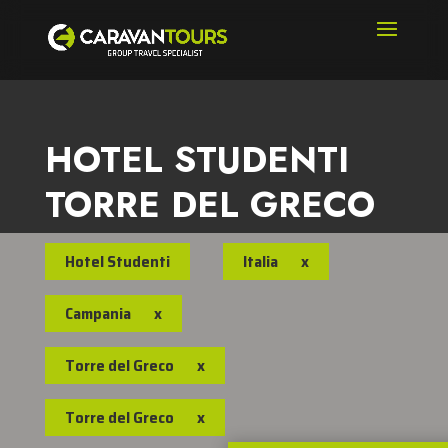
HOTEL STUDENTI
TORRE DEL GRECO
Hotel Studenti
Italia
x
Campania
x
Torre del Greco
x
Torre del Greco
x