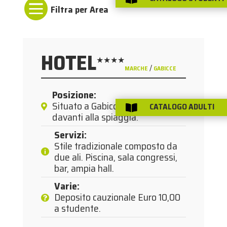

HOTEL
★★★★
/
MARCHE
GABICCE
Posizione
:
Situato a Gabicce in prima linea
CATALOGO ADULTI

davanti alla spiaggia.
Servizi
:
Stile tradizionale composto da
due ali. Piscina, sala congressi,
bar, ampia hall.
Varie
:
Deposito cauzionale Euro 10,00
a studente.