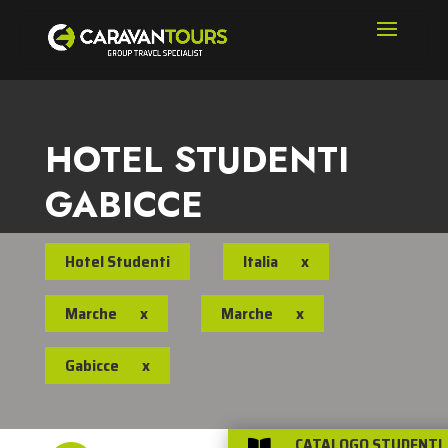
HOTEL STUDENTI
GABICCE
Hotel Studenti
Italia
x
Marche
x
Marche
x
Gabicce
x
CATALOGO STUDENTI
