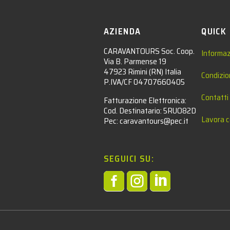
AZIENDA
QUICK
CARAVANTOURS Soc. Coop.
Informaz
Via B. Parmense 19
47923 Rimini (RN) Italia
Condizio
P.IVA/CF 04707660405
Contatti
Fatturazione Elettronica:
Cod. Destinatario: 5RUO82D
Lavora c
Pec: caravantours@pec.it
SEGUICI SU:



l