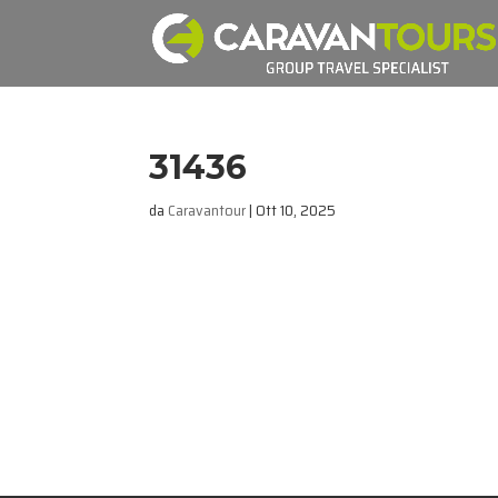
31436
da
Caravantour
|
Ott 10, 2025