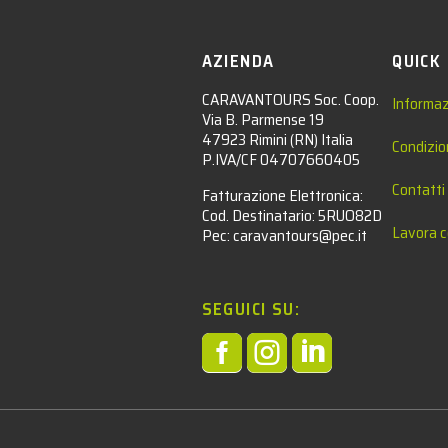
AZIENDA
QUICK
CARAVANTOURS Soc. Coop.
Informaz
Via B. Parmense 19
47923 Rimini (RN) Italia
Condizio
P.IVA/CF 04707660405
Contatti
Fatturazione Elettronica:
Cod. Destinatario: 5RUO82D
Lavora c
Pec: caravantours@pec.it
SEGUICI SU:



l