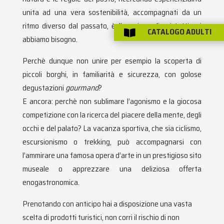
unita ad una vera sostenibilità, accompagnati da un
ritmo diverso dal passato, è l’evasione di cui tutti noi
CATALOGO ADULTI

abbiamo bisogno.
Perchè dunque non unire per esempio la scoperta di
piccoli borghi, in familiarità e sicurezza, con golose
degustazioni
gourmand
?
E ancora: perchè non sublimare l’agonismo e la giocosa
competizione con la ricerca del piacere della mente, degli
occhi e del palato? La vacanza sportiva, che sia ciclismo,
escursionismo o trekking, può accompagnarsi con
l’ammirare una famosa opera d’arte in un prestigioso sito
museale o apprezzare una deliziosa offerta
enogastronomica.
Prenotando con anticipo hai a disposizione una vasta
scelta di prodotti turistici, non corri il rischio di non