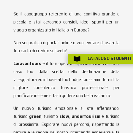
Se il capogruppo referente di una comitiva grande o
piccola e stai cercando consigli, idee, spunti per un
viaggio organizzato in Italia o in Europa?
Non sei pratico di portali online o vuoi evitare di usare la
tua carta di credito sul web?
CATALOGO STUDENTI

Caravantours
è il tour operator specializzato che fa al
caso tuo: dalla scelta della destinazione della
villeggiatura ed in base al tuo budget possiamo fornirti la
migliore consulenza turistica professionale per
pianificare insieme e farti godere una bella vacanza.
Un nuovo turismo emozionale si sta affermando:
turismo
green
, turismo
slow
,
undertourism
e turismo
di prossimità. Esplorare nuovi percorsi, rispettando la
natura e le regole del posto, ricercando esperienzialità