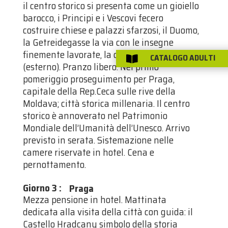
il centro storico si presenta come un gioiello
barocco, i Principi e i Vescovi fecero
costruire chiese e palazzi sfarzosi, il Duomo,
la Getreidegasse la via con le insegne
finemente lavorate, la casa di Mozart
CATALOGO ADULTI

(esterno). Pranzo libero. Nel primo
pomeriggio proseguimento per Praga,
capitale della Rep.Ceca sulle rive della
Moldava; città storica millenaria. Il centro
storico è annoverato nel Patrimonio
Mondiale dell’Umanità dell’Unesco. Arrivo
previsto in serata. Sistemazione nelle
camere riservate in hotel. Cena e
pernottamento.
Giorno 3
:
Praga
Mezza pensione in hotel. Mattinata
dedicata alla visita della città con guida: il
Castello Hradcany simbolo della storia