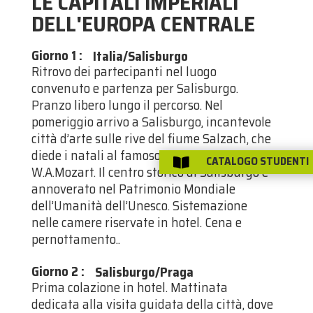
LE CAPITALI IMPERIALI
DELL'EUROPA CENTRALE
Giorno 1
:
Italia/Salisburgo
Ritrovo dei partecipanti nel luogo
convenuto e partenza per Salisburgo.
Pranzo libero lungo il percorso. Nel
pomeriggio arrivo a Salisburgo, incantevole
città d’arte sulle rive del fiume Salzach, che
diede i natali al famoso compositore
CATALOGO STUDENTI

W.A.Mozart. Il centro storico di Salisburgo è
annoverato nel Patrimonio Mondiale
dell’Umanità dell’Unesco. Sistemazione
nelle camere riservate in hotel. Cena e
pernottamento..
Giorno 2
:
Salisburgo/Praga
Prima colazione in hotel. Mattinata
dedicata alla visita guidata della città, dove