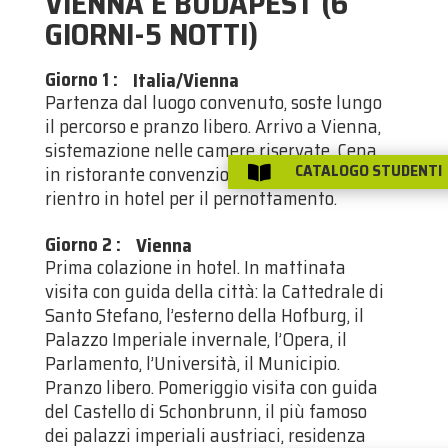
VIENNA E BUDAPEST (6
GIORNI-5 NOTTI)
Giorno 1
:
Italia/Vienna
Partenza dal luogo convenuto, soste lungo
il percorso e pranzo libero. Arrivo a Vienna,
sistemazione nelle camere riservate. Cena
CATALOGO STUDENTI
in ristorante convenzionato in centro,

rientro in hotel per il pernottamento.
Giorno 2
:
Vienna
Prima colazione in hotel. In mattinata
visita con guida della città: la Cattedrale di
Santo Stefano, l’esterno della Hofburg, il
Palazzo Imperiale invernale, l’Opera, il
Parlamento, l’Università, il Municipio.
Pranzo libero. Pomeriggio visita con guida
del Castello di Schonbrunn, il più famoso
dei palazzi imperiali austriaci, residenza