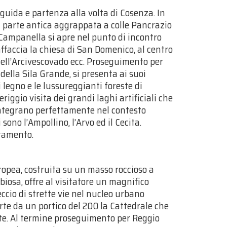
guida e partenza alla volta di Cosenza. In
una parte antica aggrappata a colle Pancrazio
Campanella si apre nel punto di incontro
 affaccia la chiesa di San Domenico, al centro
 dell’Arcivescovado ecc. Proseguimento per
della Sila Grande, si presenta ai suoi
i legno e le lussureggianti foreste di
riggio visita dei grandi laghi artificiali che
 integrano perfettamente nel contesto
sono l’Ampollino, l’Arvo ed il Cecita.
ttamento.
opea, costruita su un masso roccioso a
iosa, offre al visitatore un magnifico
ccio di strette vie nel nucleo urbano
rte da un portico del 200 la Cattedrale che
rte. Al termine proseguimento per Reggio