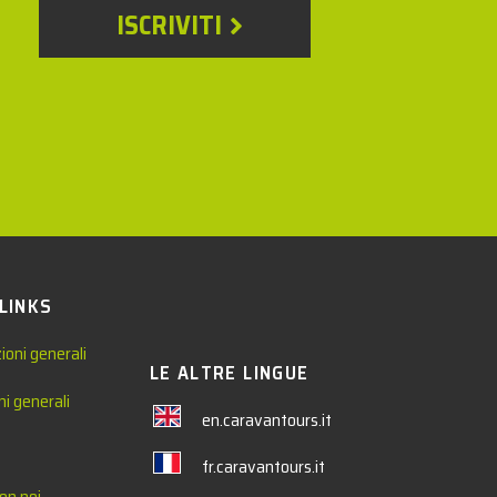
ISCRIVITI
 LINKS
ioni generali
LE ALTRE LINGUE
ni generali
en.caravantours.it
fr.caravantours.it
on noi