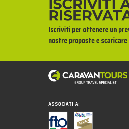
ISCRIVITI 
RISERVAT
Iscriviti per ottenere un pr
nostre proposte e scaricare 
ASSOCIATI A: