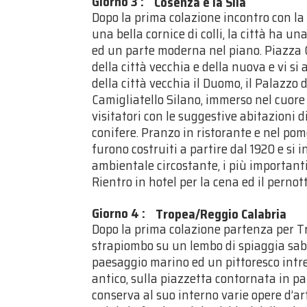
Giorno 3
:
Cosenza e la Sila
Dopo la prima colazione incontro con la 
una bella cornice di colli, la città ha 
ed un parte moderna nel piano. Piazza 
della città vecchia e della nuova e vi si
della città vecchia il Duomo, il Palazzo
Camigliatello Silano, immerso nel cuore 
visitatori con le suggestive abitazioni d
conifere. Pranzo in ristorante e nel pome
furono costruiti a partire dal 1920 e si
ambientale circostante, i più importanti 
Rientro in hotel per la cena ed il perno
Giorno 4
:
Tropea/Reggio Calabria
Dopo la prima colazione partenza per Tr
strapiombo su un lembo di spiaggia sabb
paesaggio marino ed un pittoresco intre
antico, sulla piazzetta contornata in pa
conserva al suo interno varie opere d’a