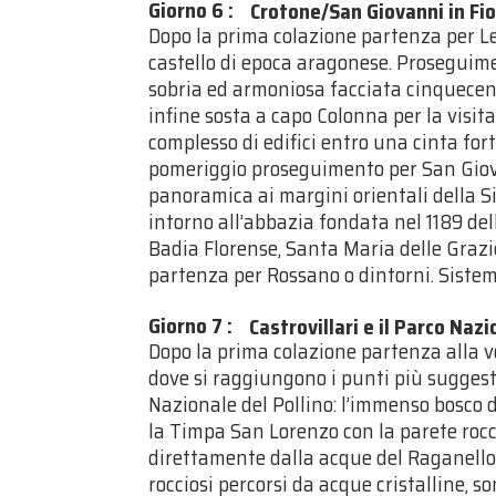
Giorno 6
:
Crotone/San Giovanni in Fi
Dopo la prima colazione partenza per Le 
castello di epoca aragonese. Proseguime
sobria ed armoniosa facciata cinquecent
infine sosta a capo Colonna per la visit
complesso di edifici entro una cinta fort
pomeriggio proseguimento per San Giova
panoramica ai margini orientali della S
intorno all’abbazia fondata nel 1189 dell
Badia Florense, Santa Maria delle Grazie
partenza per Rossano o dintorni. Siste
Giorno 7
:
Castrovillari e il Parco Nazi
Dopo la prima colazione partenza alla vo
dove si raggiungono i punti più suggest
Nazionale del Pollino: l’immenso bosco d
la Timpa San Lorenzo con la parete rocci
direttamente dalla acque del Raganello.
rocciosi percorsi da acque cristalline, 