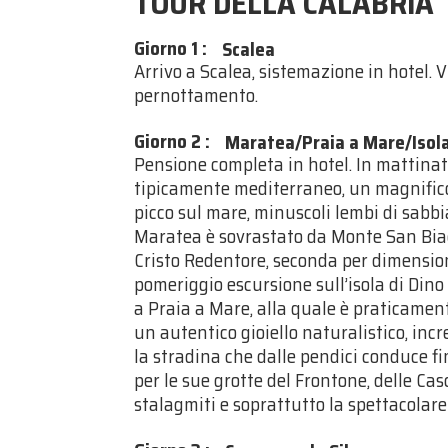
TOUR DELLA CALABRIA
Giorno 1
:
Scalea
Arrivo a Scalea, sistemazione in hotel. Vi
pernottamento.
Giorno 2
:
Maratea/Praia a Mare/Isola
Pensione completa in hotel. In mattinata
tipicamente mediterraneo, un magnifico 
picco sul mare, minuscoli lembi di sabbia
Maratea è sovrastato da Monte San Biagio
Cristo Redentore, seconda per dimensioni
pomeriggio escursione sull’isola di Dino
a Praia a Mare, alla quale è praticamente
un autentico gioiello naturalistico, inc
la stradina che dalle pendici conduce fi
per le sue grotte del Frontone, delle Cas
stalagmiti e soprattutto la spettacolar