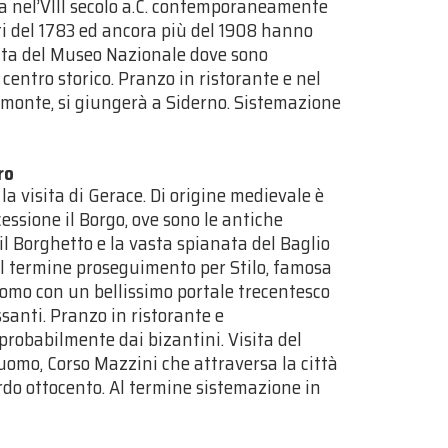
ea nel’VIII secolo a.C. contemporaneamente
i del 1783 ed ancora più del 1908 hanno
sita del Museo Nazionale dove sono
 centro storico. Pranzo in ristorante e nel
omonte, si giungerà a Siderno. Sistemazione
ro
la visita di Gerace. Di origine medievale è
cessione il Borgo, ove sono le antiche
 il Borghetto e la vasta spianata del Baglio
 Al termine proseguimento per Stilo, famosa
Duomo con un bellissimo portale trecentesco
santi. Pranzo in ristorante e
robabilmente dai bizantini. Visita del
 Duomo, Corso Mazzini che attraversa la città
tardo ottocento. Al termine sistemazione in