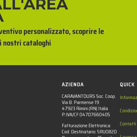
ALL'AREA
A
eventivo personalizzato, scoprire le
i nostri cataloghi
AZIENDA
QUICK
CARAVANTOURS Soc. Coop.
Informaz
Via B. Parmense 19
47923 Rimini (RN) Italia
Condizio
P.IVA/CF 04707660405
Contatti
Fatturazione Elettronica:
Cod. Destinatario: 5RUO82D
Lavora c