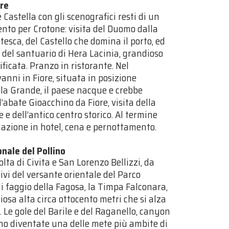
ore
Castella con gli scenografici resti di un
nto per Crotone: visita del Duomo dalla
esca, del Castello che domina il porto, ed
a del santuario di Hera Lacinia, grandioso
ificata. Pranzo in ristorante. Nel
nni in Fiore, situata in posizione
ila Grande, il paese nacque e crebbe
’abate Gioacchino da Fiore, visita della
 e dell’antico centro storico. Al termine
mazione in hotel, cena e pernottamento.
onale del Pollino
lta di Civita e San Lorenzo Bellizzi, da
ivi del versante orientale del Parco
i faggio della Fagosa, la Timpa Falconara,
osa alta circa ottocento metri che si alza
 Le gole del Barile e del Raganello, canyon
sono diventate una delle mete più ambite di