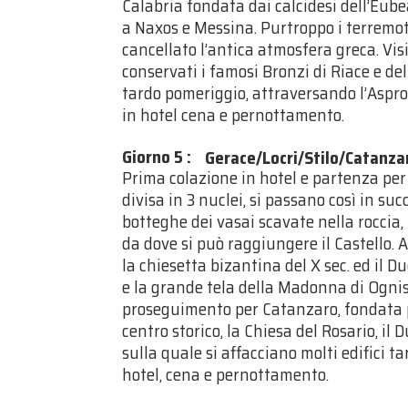
Calabria fondata dai calcidesi dell’Eub
a Naxos e Messina. Purtroppo i terremot
cancellato l’antica atmosfera greca. Vi
conservati i famosi Bronzi di Riace e del
tardo pomeriggio, attraversando l’Aspr
in hotel cena e pernottamento.
Giorno 5
:
Gerace/Locri/Stilo/Catanza
Prima colazione in hotel e partenza per 
divisa in 3 nuclei, si passano così in suc
botteghe dei vasai scavate nella roccia,
da dove si può raggiungere il Castello.
la chiesetta bizantina del X sec. ed il 
e la grande tela della Madonna di Ognis
proseguimento per Catanzaro, fondata p
centro storico, la Chiesa del Rosario, il
sulla quale si affacciano molti edifici 
hotel, cena e pernottamento.