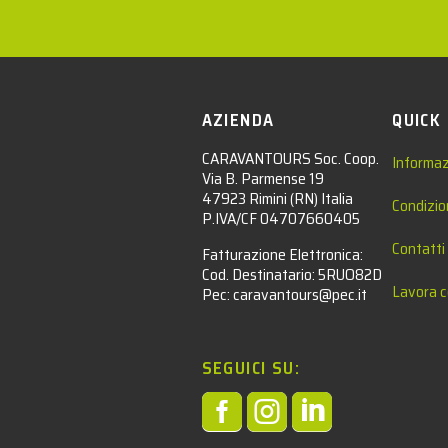
AZIENDA
QUICK
CARAVANTOURS Soc. Coop.
Informaz
Via B. Parmense 19
47923 Rimini (RN) Italia
Condizio
P.IVA/CF 04707660405
Contatti
Fatturazione Elettronica:
Cod. Destinatario: 5RUO82D
Lavora c
Pec: caravantours@pec.it
SEGUICI SU:


