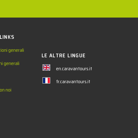
 LINKS
ioni generali
LE ALTRE LINGUE
ni generali
en.caravantours.it
fr.caravantours.it
on noi