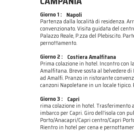
CAMPANIA
Giorno 1
:
Napoli
Partenza dalla località di residenza. Ar
convenzionato. Visita guidata del centr
Palazzo Reale, P.zza del Plebiscito. Par
pernottamento.
Giorno 2
:
Costiera Amalfitana
Prima colazione in hotel. Incontro con l
Amalfitana. Breve sosta al belvedere di
ad Amalfi. Pranzo in ristorante convenzi
canzoni Napoletane in un locale tipico.
Giorno 3
:
Capri
rima colazione in hotel. Trasferimento a
imbarco per Capri. Giro dell‘isola con p
Porto/Anacapri/Capri centro/Capri Porto
Rientro in hotel per cena e pernottamen