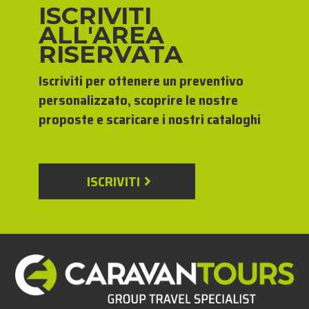
ISCRIVITI
ALL'AREA
RISERVATA
Iscriviti per ottenere un preventivo
personalizzato, scoprire le nostre
proposte e scaricare i nostri cataloghi
ISCRIVITI