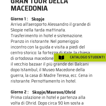
GRAN TOUR DELLA
MACEDONIA
Giorno 1
:
Skopje
Arrivo all’aeroporto Alessandro il grande di
Skopie nella tarda mattinata.
Trasferimento in hotel e sistemazione.
Pranzo in ristorante. Nel pomeriggio
incontro con la guida e visita a piedi del
centro storico: la fortezza di Kale, la chiesa
CATALOGO STUDENTI
di ortodossa macedone di Santa Salvation,

il vecchio bazaar il più grande dei Balcani
dopo Istambul, il Museo Macedone della
guerra, la casa di Madre Teresa, ecc. Cena in
ristorante. Pernottamento in hotel.
Giorno 2
:
Skopje/Mavrovo/Ohrid
Prima colazione in hotel e partenza alla
volta di Ohrid. Dopo circa 90 km sosta a