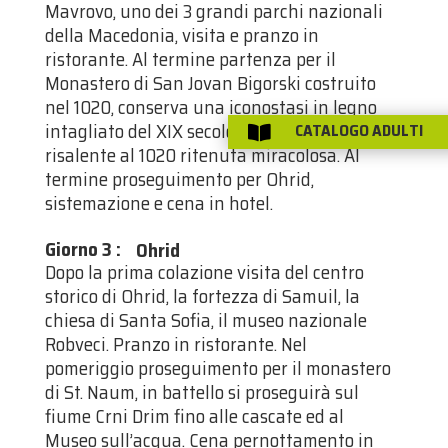
Mavrovo, uno dei 3 grandi parchi nazionali
della Macedonia, visita e pranzo in
ristorante. Al termine partenza per il
Monastero di San Jovan Bigorski costruito
nel 1020, conserva una iconostasi in legno
intagliato del XIX secolo ed una icona
CATALOGO ADULTI

risalente al 1020 ritenuta miracolosa. Al
termine proseguimento per Ohrid,
sistemazione e cena in hotel.
Giorno 3
:
Ohrid
Dopo la prima colazione visita del centro
storico di Ohrid, la fortezza di Samuil, la
chiesa di Santa Sofia, il museo nazionale
Robveci. Pranzo in ristorante. Nel
pomeriggio proseguimento per il monastero
di St. Naum, in battello si proseguirà sul
fiume Crni Drim fino alle cascate ed al
Museo sull’acqua. Cena pernottamento in