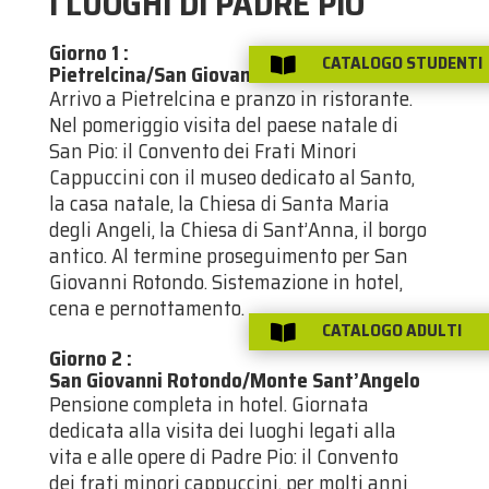
I LUOGHI DI PADRE PIO
Giorno 1
:
CATALOGO STUDENTI

Pietrelcina/San Giovanni Rotondo
Arrivo a Pietrelcina e pranzo in ristorante.
Nel pomeriggio visita del paese natale di
San Pio: il Convento dei Frati Minori
Cappuccini con il museo dedicato al Santo,
la casa natale, la Chiesa di Santa Maria
degli Angeli, la Chiesa di Sant’Anna, il borgo
antico. Al termine proseguimento per San
Giovanni Rotondo. Sistemazione in hotel,
cena e pernottamento.
CATALOGO ADULTI

Giorno 2
:
San Giovanni Rotondo/Monte Sant’Angelo
Pensione completa in hotel. Giornata
dedicata alla visita dei luoghi legati alla
vita e alle opere di Padre Pio: il Convento
dei frati minori cappuccini, per molti anni