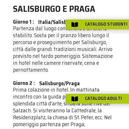
SALISBURGO E PRAGA
Giorno 1
:
Italia/Salisburgo
CATALOGO STUDENTI

Partenza dal luogo convenuto e all’orario
stabilito. Sosta per il pranzo libero lungo il
percorso e proseguimento per Salisburgo,
città dalle grandi tradizioni musicali. Arrivo
previsto nel tardo pomeriggio. Sistemazione
in hotel nelle camere riservate, cena e
pernottamento.
Giorno 2
:
Salisburgo/Praga
Prima colazione in hotel. In mattinata
incontro con la guida per la visita di questa
CATALOGO ADULTI

splendida città d’arte, situata sulle rive del
Salzach. Si visiteranno la Cattedrale, la
Residenzplatz, la chiesa di St. Peter, ecc. Nel
pomeriggio partenza per Praga,