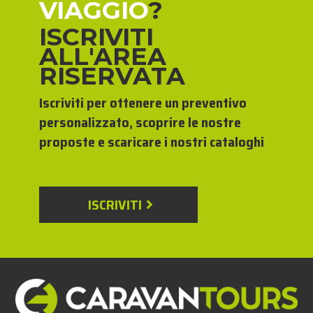
VIAGGIO
?
ISCRIVITI
ALL'AREA
RISERVATA
Iscriviti per ottenere un preventivo
personalizzato, scoprire le nostre
proposte e scaricare i nostri cataloghi
ISCRIVITI