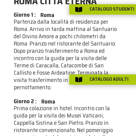
ROMA CITTÀ ETERNA
CATALOGO STUDENTI

Giorno 1
:
Roma
Partenza dalla località di residenza per
Roma. Arrivo in tarda mattina al Santuario
del Divino Amore a pochi chilometri da
Roma. Pranzo nel ristorante del Santuario.
Dopo pranzo trasferimento a Roma ed
incontro con la guida per la visita delle
Terme di Caracalla, Catacombe di San
Callisto e Fosse Ardeatine. Terminata la
visita trasferimento in hotel. Cena e
CATALOGO ADULTI

pernottamento.
Giorno 2
:
Roma
Prima colazione in hotel. Incontro con la
guida per la visita dei Musei Vaticani,
Cappella Sistina e San Pietro. Pranzo in
ristorante convenzionato. Nel pomeriggio