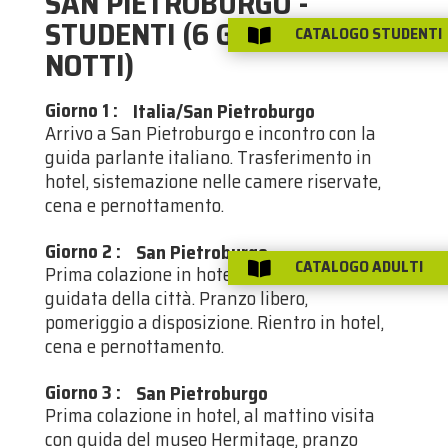
SAN PIETROBURGO -
STUDENTI (6 GIORNI/5
CATALOGO STUDENTI

NOTTI)
Giorno 1
:
Italia/San Pietroburgo
Arrivo a San Pietroburgo e incontro con la
guida parlante italiano. Trasferimento in
hotel, sistemazione nelle camere riservate,
cena e pernottamento.
Giorno 2
:
San Pietroburgo
CATALOGO ADULTI

Prima colazione in hotel, al mattino visita
guidata della città. Pranzo libero,
pomeriggio a disposizione. Rientro in hotel,
cena e pernottamento.
Giorno 3
:
San Pietroburgo
Prima colazione in hotel, al mattino visita
con guida del museo Hermitage, pranzo