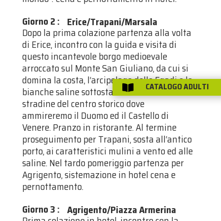
Giorno 2
:
Erice/Trapani/Marsala
Dopo la prima colazione partenza alla volta
di Erice, incontro con la guida e visita di
questo incantevole borgo medioevale
arroccato sul Monte San Giuliano, da cui si
domina la costa, l‘arcipelago delle Egadi e le
CATALOGO ADULTI

bianche saline sottostanti. Affascinanti le
stradine del centro storico dove
ammireremo il Duomo ed il Castello di
Venere. Pranzo in ristorante. Al termine
proseguimento per Trapani, sosta all‘antico
porto, ai caratteristici mulini a vento ed alle
saline. Nel tardo pomeriggio partenza per
Agrigento, sistemazione in hotel cena e
pernottamento.
Giorno 3
:
Agrigento/Piazza Armerina
Prima colazione in hotel, incontro con la