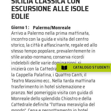
SICILIA CLASSICA CON
ESCURSIONE ALLE ISOLE
EOLIE
Giorno 1
:
Palermo/Monreale
Arrivo a Palermo nella prima mattinata,
incontro con la guida e visita del centro
storico, la città è affascinante, regale ed allo
stesso tempo popolare, prevalentemente in
stile arabo-normano, conserva ricordi
indelebili delle varie dominazioni, si
CATALOGO STUDENTI
inizierà con la Cattedrale, il Palazzo Reale e

la Cappella Palatina, i Quattro Canti, il
Teatro Massimo ecc.. Nella tarda mattinata
trasferimento in hotel sistemazione e
pranzo. Nel pomeriggio visita con guida di
Monreale dello splendido Chiostro e della
Cattedrale definita “l‘ottava meraviglia del
mondo‘‘. Cena e pernottamento in hotel.