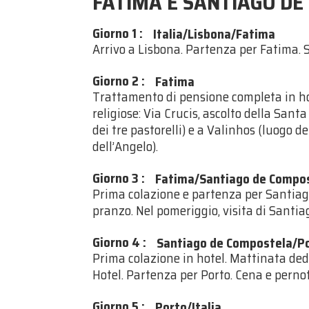
FATIMA E SANTIAGO D
Giorno 1
:
Italia/Lisbona/Fatima
Arrivo a Lisbona. Partenza per Fatima.
Giorno 2
:
Fatima
Trattamento di pensione completa in hot
religiose: Via Crucis, ascolto della Santa
dei tre pastorelli) e a Valinhos (luogo d
dell’Angelo).
Giorno 3
:
Fatima/Santiago de Compo
Prima colazione e partenza per Santiago
pranzo. Nel pomeriggio, visita di Santi
Giorno 4
:
Santiago de Compostela/P
Prima colazione in hotel. Mattinata dedi
Hotel. Partenza per Porto. Cena e perno
Giorno 5
:
Porto/Italia