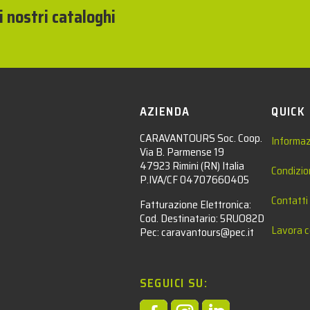
i nostri cataloghi
AZIENDA
QUICK
CARAVANTOURS Soc. Coop.
Informaz
Via B. Parmense 19
47923 Rimini (RN) Italia
Condizio
P.IVA/CF 04707660405
Contatti
Fatturazione Elettronica:
Cod. Destinatario: 5RUO82D
Lavora c
Pec: caravantours@pec.it
SEGUICI SU: