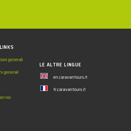
 LINKS
ioni generali
LE ALTRE LINGUE
ni generali
en.caravantours.it
fr.caravantours.it
on noi