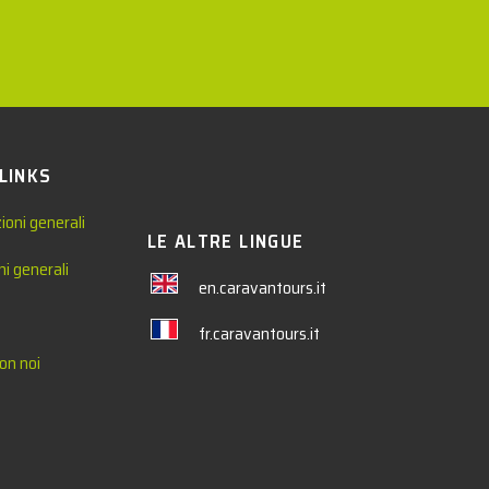
 LINKS
ioni generali
LE ALTRE LINGUE
ni generali
en.caravantours.it
fr.caravantours.it
on noi