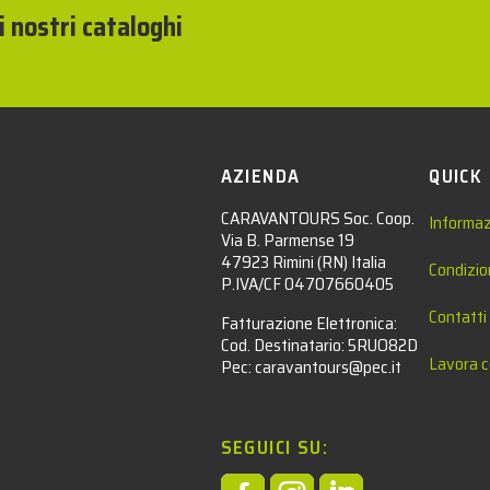
i nostri cataloghi
AZIENDA
QUICK
CARAVANTOURS Soc. Coop.
Informaz
Via B. Parmense 19
47923 Rimini (RN) Italia
Condizio
P.IVA/CF 04707660405
Contatti
Fatturazione Elettronica:
Cod. Destinatario: 5RUO82D
Lavora c
Pec: caravantours@pec.it
SEGUICI SU: