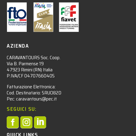
AZIENDA
CARAVANTOURS Soc. Coop.
Via B. Parmense 19
47923 Rimini (RN) Italia
P.IVA/CF 04707660405
Fatturazione Elettronica:
Cod. Destinatario: 5RUO82D
Pec: caravantours@pec.it
SEGUICI SU:



QUICK LINKS