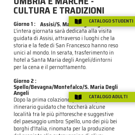
UMBRIA E MARCHE -
CULTURA E TRADIZIONI
CATALOGO STUDENTI

Giorno 1
:
Assisi/S. Maria degli Angeli
L’intera giornata sarà dedicata alla visita
guidata di Assisi, attraverso i luoghi che la
storia e la fede di San Francesco hanno reso
unici al mondo. In serata, trasferimento in
hotel a Santa Maria degli Angeli/dintorni
per la cena e il pernottamento.
Giorno 2
:
Spello/Bevagna/Montefalco/S. Maria Degli
Angeli
CATALOGO ADULTI

Dopo la prima colazione, partenza per un
itinerario guidato che toccherà alcune
località tra le più pittoresche e suggestive
del paesaggio umbro: Spello, uno dei più bei
borghi d’Italia, rinomata per la produzione