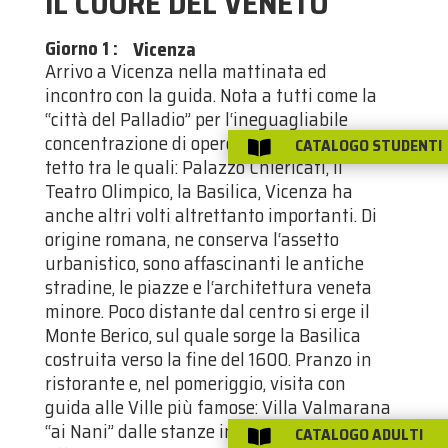
IL CUORE DEL VENETO
Giorno 1
:
Vicenza
Arrivo a Vicenza nella mattinata ed
incontro con la guida. Nota a tutti come la
“città del Palladio” per l‘ineguagliabile
concentrazione di opere del grande archi
CATALOGO STUDENTI

tetto tra le quali: Palazzo Chiericati, il
Teatro Olimpico, la Basilica, Vicenza ha
anche altri volti altrettanto importanti. Di
origine romana, ne conserva l‘assetto
urbanistico, sono affascinanti le antiche
stradine, le piazze e l‘architettura veneta
minore. Poco distante dal centro si erge il
Monte Berico, sul quale sorge la Basilica
costruita verso la fine del 1600. Pranzo in
ristorante e, nel pomeriggio, visita con
guida alle Ville più famose: Villa Valmarana
“ai Nani” dalle stanze interamente
CATALOGO ADULTI
