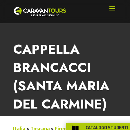
CAPPELLA
BRANCACCI
(SANTA MARIA
DEL CARMINE)
CATALOGO STUDENTI
Italia
>
Toscana
>
Firenze e dintorni
>
