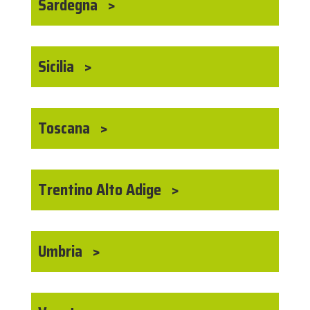
Sardegna
Sicilia
Toscana
Trentino Alto Adige
Umbria