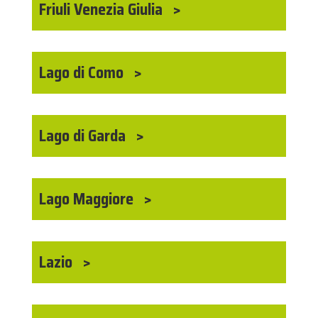
Friuli Venezia Giulia
Lago di Como
Lago di Garda
Lago Maggiore
Lazio