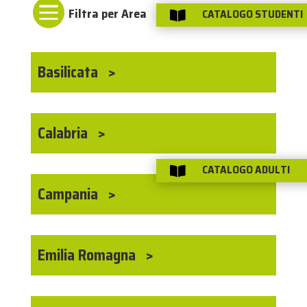

CATALOGO STUDENTI

Basilicata
Calabria
CATALOGO ADULTI

Campania
Emilia Romagna