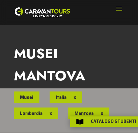
MUSEI
MANTOVA
Musei
Italia
x
Lombardia
x
Mantova
x
CATALOGO STUDENTI
