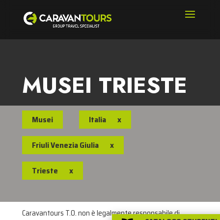
MUSEI TRIESTE
Musei
Italia
x
Friuli Venezia Giulia
x
Trieste
x
Caravantours T.O. non è legalmente responsabile di