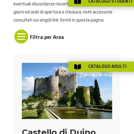
CATALOGO STUDENTI

eventuali discordanze riscontrate sul posto per tariffe,
giorni ed orari di apertura e chiusura, note accessorie
consultati sui singoli link forniti in questa pagina.

CATALOGO ADULTI

Castello di Duino