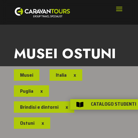
MUSEI OSTUNI
Musei
Italia
x
Puglia
x
CATALOGO STUDENTI

Brindisi e dintorni
x
Ostuni
x