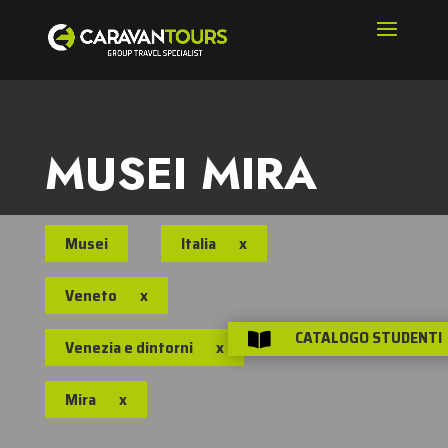
MUSEI MIRA
Musei
Italia
x
Veneto
x
CATALOGO STUDENTI

Venezia e dintorni
x
Mira
x