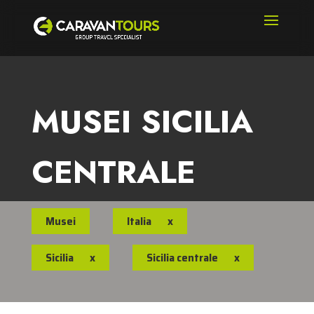
MUSEI SICILIA
CENTRALE
Musei
Italia
x
Sicilia
x
Sicilia centrale
x