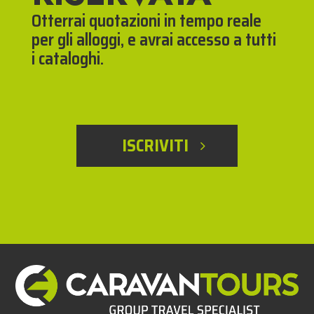
Otterrai quotazioni in tempo reale
per gli alloggi, e avrai accesso a tutti
i cataloghi.
ISCRIVITI