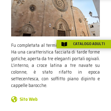
CATALOGO ADULTI
Fu completata al termine del 15esimo secolo.

Ha una caratteristica facciata di tarde forme
gotiche, aperta da tre eleganti portali ogivali.
L’interno, a croce latina a tre navate su
colonne, è stato rifatto in epoca
settecentesca, con soffitto piano dipinto e
cappelle barocche.
Sito Web