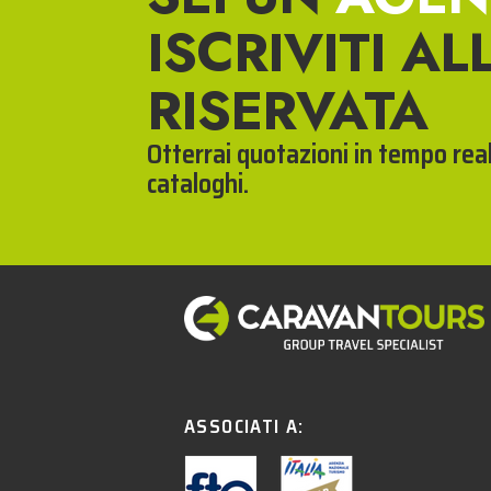
ISCRIVITI AL
RISERVATA
Otterrai quotazioni in tempo reale
cataloghi.
ASSOCIATI A: