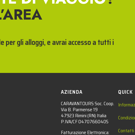
L’AREA
 per gli alloggi, e avrai accesso a tutti i
AZIENDA
QUICK
CARAVANTOURS Soc. Coop.
Informaz
Via B. Parmense 19
47923 Rimini (RN) Italia
Condizio
P.IVA/CF 04707660405
Contatti
Fatturazione Elettronica: