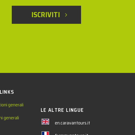
ISCRIVITI
 LINKS
ioni generali
LE ALTRE LINGUE
ni generali
en.caravantours.it