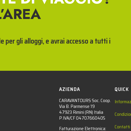
L’AREA
 per gli alloggi, e avrai accesso a tutti i
AZIENDA
QUICK
CARAVANTOURS Soc. Coop.
Informaz
Via B. Parmense 19
47923 Rimini (RN) Italia
Condizio
P.IVA/CF 04707660405
Contatti
Fatturazione Elettronica: