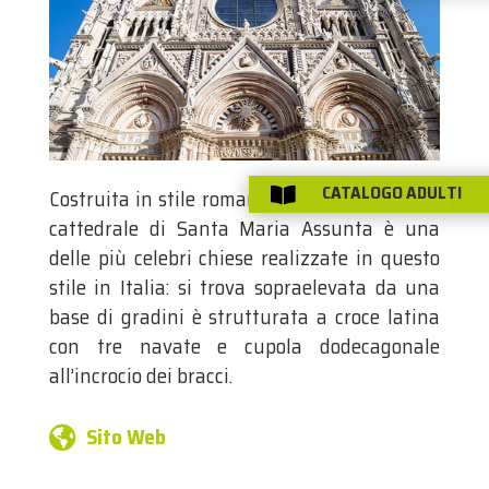
CATALOGO ADULTI
Costruita in stile romanico-gotico italiano, la

cattedrale di Santa Maria Assunta è una
delle più celebri chiese realizzate in questo
stile in Italia: si trova sopraelevata da una
base di gradini è strutturata a croce latina
con tre navate e cupola dodecagonale
all’incrocio dei bracci.
Sito Web