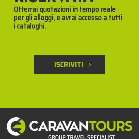
Otterrai quotazioni in tempo reale
per gli alloggi, e avrai accesso a tutti
i cataloghi.
ISCRIVITI