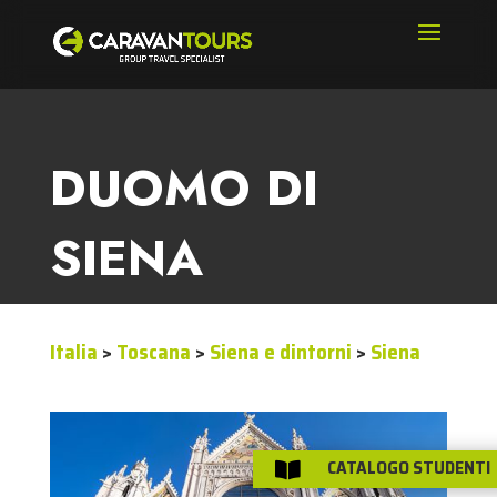
DUOMO DI
SIENA
Italia
>
Toscana
>
Siena e dintorni
>
Siena
CATALOGO STUDENTI
