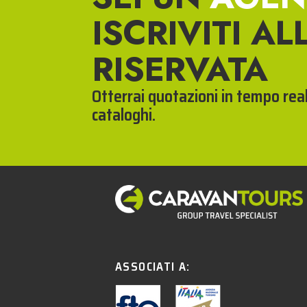
ISCRIVITI AL
RISERVATA
Otterrai quotazioni in tempo reale
cataloghi.
ASSOCIATI A: