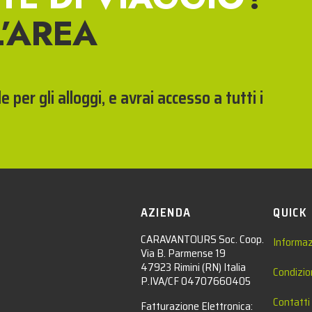
L’AREA
 per gli alloggi, e avrai accesso a tutti i
AZIENDA
QUICK
CARAVANTOURS Soc. Coop.
Informaz
Via B. Parmense 19
47923 Rimini (RN) Italia
Condizio
P.IVA/CF 04707660405
Contatti
Fatturazione Elettronica: