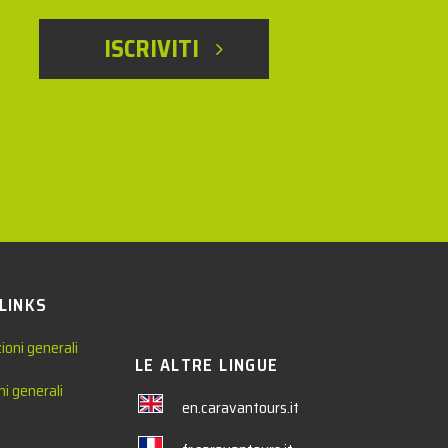
ISCRIVITI
 LINKS
ioni generali
LE ALTRE LINGUE
ni generali
en.caravantours.it