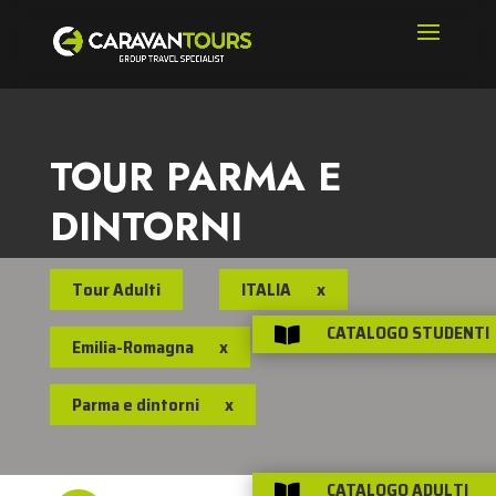
TOUR PARMA E
DINTORNI
Tour Adulti
ITALIA
x
CATALOGO STUDENTI

Emilia-Romagna
x
Parma e dintorni
x
CATALOGO ADULTI
