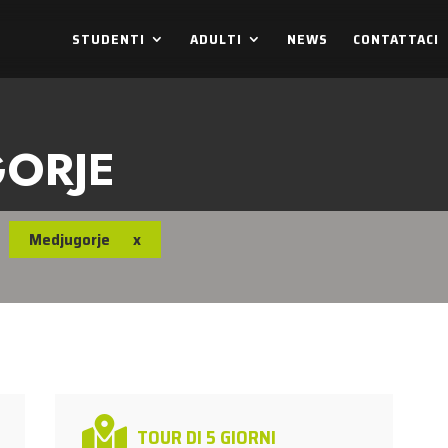
STUDENTI
ADULTI
NEWS
CONTATTACI
GORJE
Medjugorje
x

TOUR DI 5 GIORNI