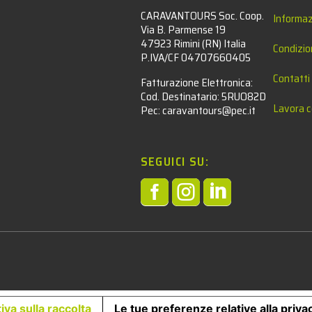
CARAVANTOURS Soc. Coop.
Informaz
Via B. Parmense 19
47923 Rimini (RN) Italia
Condizio
P.IVA/CF 04707660405
Contatti
Fatturazione Elettronica:
Cod. Destinatario: 5RUO82D
Lavora c
Pec: caravantours@pec.it
SEGUICI SU:



l
iva sulla raccolta
Le tue preferenze relative alla priva