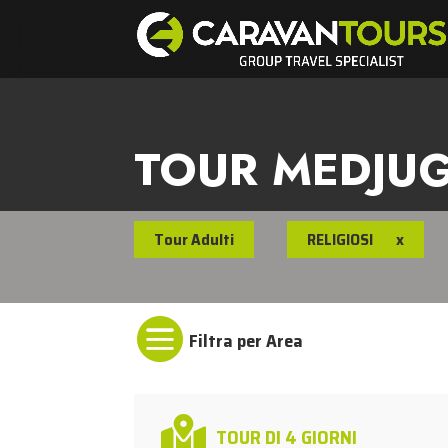
TOUR MEDJU
Tour Adulti
RELIGIOSI
x


TOUR DI 4 GIORNI