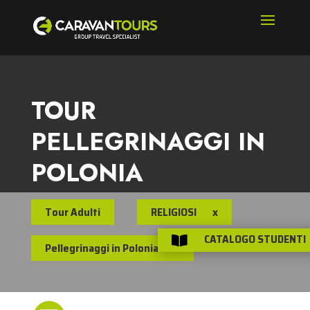
TOUR
PELLEGRINAGGI IN
POLONIA
Tour Adulti
RELIGIOSI
x
CATALOGO STUDENTI

Pellegrinaggi in Polonia
x