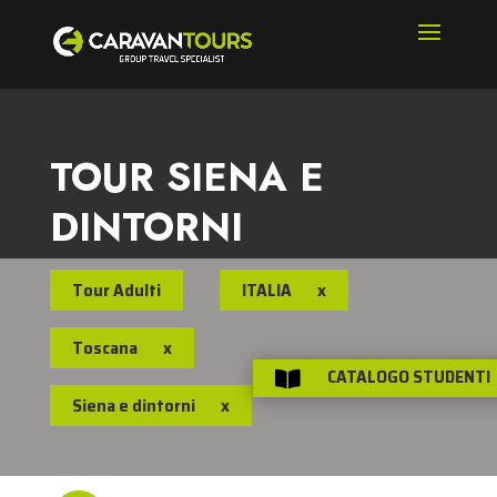
TOUR SIENA E
DINTORNI
Tour Adulti
ITALIA
x
Toscana
x
CATALOGO STUDENTI

Siena e dintorni
x