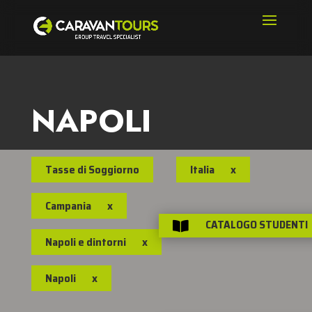
NAPOLI
Tasse di Soggiorno
Italia
x
Campania
x
CATALOGO STUDENTI

Napoli e dintorni
x
Napoli
x