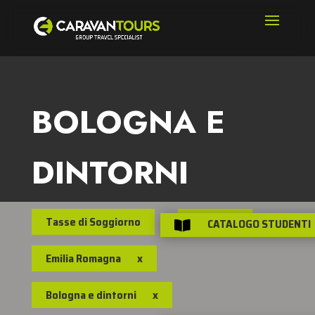
BOLOGNA E
DINTORNI
Tasse di Soggiorno
Italia
x
CATALOGO STUDENTI

Emilia Romagna
x
Bologna e dintorni
x