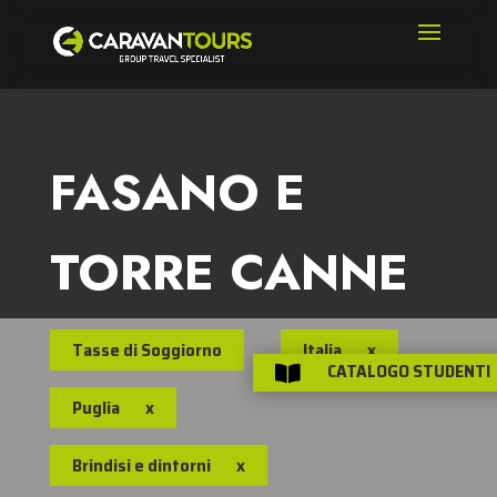
FASANO E
TORRE CANNE
Tasse di Soggiorno
Italia
x
CATALOGO STUDENTI

Puglia
x
Brindisi e dintorni
x