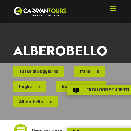
ALBEROBELLO
Tasse di Soggiorno
Italia
x
Puglia
x
Bari e dintorni
x
CATALOGO STUDENTI

Alberobello
x
