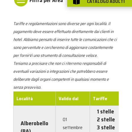
CATALOGO ADULTI

Tariffe e regolamentazioni sono diverse per ogni località. Il
pagamento deve essere effettuato direttamente dai clienti in
hotel. Abbiamo pensato di inserire tutte le comunicazioni che ci
sono perventute e cercheremo di aggiornare costantemente
per fornirVi uno strumento di consultazione veloce.
Teniamo a precisare che non ci riterremo responsabili di
eventuali variazioni o integrazioni che potrebbero essere
deliberate dagli organi competenti in qualsiasi momento e
senza preavviso.
Località
Valido dal
Tariffe
1 stelle
0
2 stelle
0
01
Alberobello
3 stelle
0
settembre
(BA)