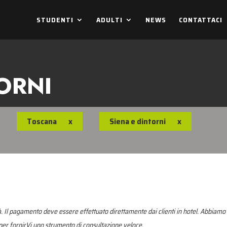
STUDENTI
ADULTI
NEWS
CONTATTACI
ORNI
Toscana
x
Siena e dintorni
x
. Il pagamento deve essere effettuato direttamente dai clienti in hotel. Abbiamo 
r fornirVi uno strumento di consultazione veloce.