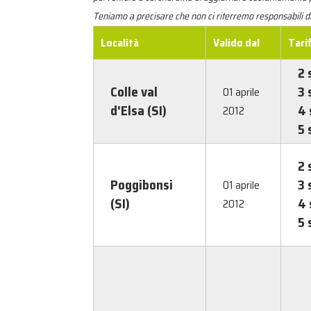
Teniamo a precisare che non ci riterremo responsabili d
Località
Valido dal
Tari
2 
Colle val
3 
01 aprile
d'Elsa (SI)
4 
2012
5 
2 
Poggibonsi
3 
01 aprile
(SI)
4 
2012
5 