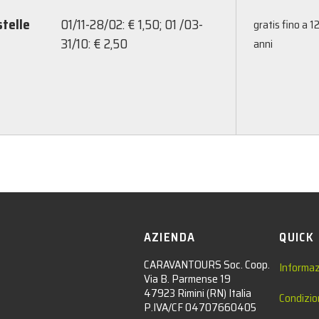
stelle
01/11-28/02: € 1,50; 01 /03-
gratis fino a 1
31/10: € 2,50
anni
AZIENDA
QUICK
CARAVANTOURS Soc. Coop.
Informaz
Via B. Parmense 19
47923 Rimini (RN) Italia
Condizio
P.IVA/CF 04707660405