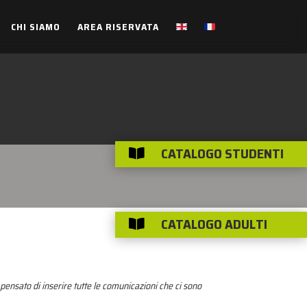
CHI SIAMO
AREA RISERVATA
CATALOGO STUDENTI

CATALOGO ADULTI

pensato di inserire tutte le comunicazioni che ci sono