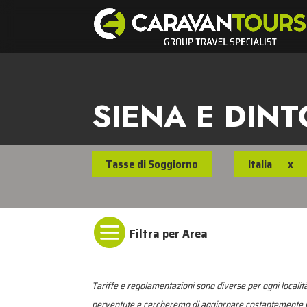
SIENA E DINT
Tasse di Soggiorno
Italia
x

Tariffe e regolamentazioni sono diverse per ogni località
perventute e cercheremo di aggiornare costantemente pe