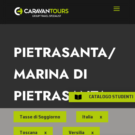
PIETRASANTA/
MARINA DI
PIETRASANTA
CATALOGO STUDENTI

Tasse di Soggiorno
Italia
x
Toscana
x
Versilia
x