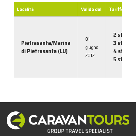
Località
Valido dal
Tariffe
2 stelle
01
Pietrasanta/Marina
3 stelle
giugno
di Pietrasanta (LU)
4 stelle
2012
5 stelle