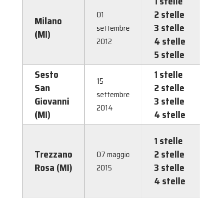
1 stelle
3,50
2 stelle
4,90
01
Milano
3 stelle
6,30
settembre
(MI)
4 stelle
7,00
2012
5 stelle
7,00
Sesto
1 stelle
1,00
15
San
2 stelle
2,00
settembre
Giovanni
3 stelle
3,00
2014
(MI)
4 stelle
4,0
1 stelle
0,50
Trezzano
2 stelle
1,00
07 maggio
Rosa (MI)
3 stelle
1,50
2015
4 stelle
2,00