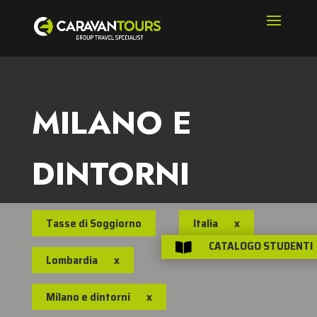
MILANO E
DINTORNI
Tasse di Soggiorno
Italia
x
CATALOGO STUDENTI

Lombardia
x
Milano e dintorni
x