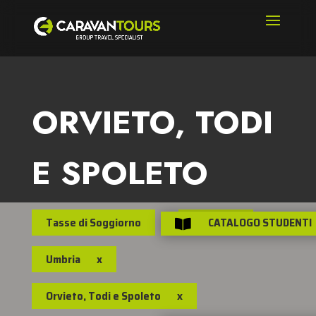
ORVIETO, TODI
E SPOLETO
Tasse di Soggiorno
Italia
CATALOGO STUDENTI
x

Umbria
x
Orvieto, Todi e Spoleto
x