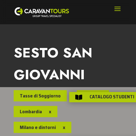
SESTO SAN
GIOVANNI
Tasse di Soggiorno
Italia
x
CATALOGO STUDENTI

Lombardia
x
Milano e dintorni
x