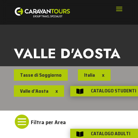
VALLE D'AOSTA
Tasse di Soggiorno
Italia
x
CATALOGO STUDENTI
Valle d'Aosta
x


CATALOGO ADULTI
