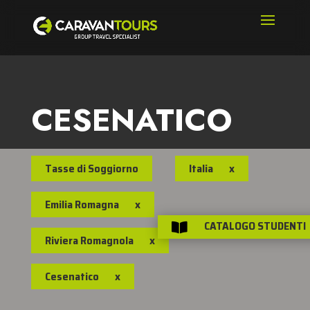
CESENATICO
Tasse di Soggiorno
Italia
x
Emilia Romagna
x
CATALOGO STUDENTI

Riviera Romagnola
x
Cesenatico
x