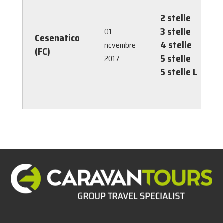
2 stelle
1,
3 stelle
1,
01
Cesenatico
4 stelle
2,
novembre
(FC)
5 stelle
3,
2017
5 stelle L
3,