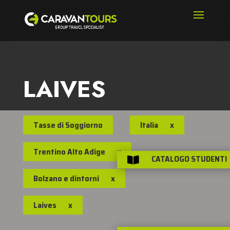
LAIVES
Tasse di Soggiorno
Italia
x
Trentino Alto Adige
x
CATALOGO STUDENTI

Bolzano e dintorni
x
Laives
x