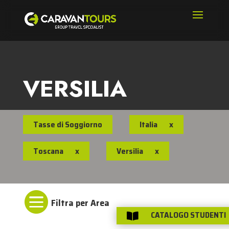
VERSILIA
Tasse di Soggiorno
Italia
x
Toscana
x
Versilia
x

CATALOGO STUDENTI
