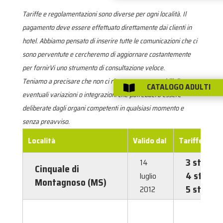
Tariffe e regolamentazioni sono diverse per ogni località. Il
pagamento deve essere effettuato direttamente dai clienti in
hotel. Abbiamo pensato di inserire tutte le comunicazioni che ci
sono perventute e cercheremo di aggiornare costantemente
per fornirVi uno strumento di consultazione veloce.
Teniamo a precisare che non ci riterremo responsabili di
CATALOGO ADULTI

eventuali variazioni o integrazioni che potrebbero essere
deliberate dagli organi competenti in qualsiasi momento e
senza preavviso.
Località
Valido dal
Tariffe
3 stelle
14
Cinquale di
4 stelle
luglio
Montagnoso (MS)
5 stelle
2012